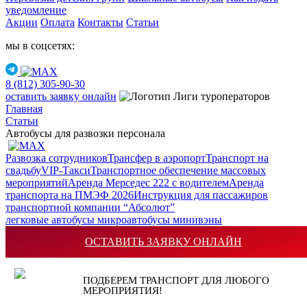
уведомление
Акции
Оплата
Контакты
Статьи
мы в соцсетях:
8 (812) 305-90-30
оставить заявку онлайн
Главная
Статьи
Автобусы для развозки персонала
Развозка сотрудников
Трансфер в аэропорт
Транспорт на
свадьбу
VIP-Такси
Транспортное обеспечение массовых
мероприятий
Аренда Мерседес 222 с водителем
Аренда
транспорта на ПМЭФ 2026
Инструкция для пассажиров
транспортной компании “Абсолют”
легковые
автобусы
микроавтобусы
минивэны
ОСТАВИТЬ ЗАЯВКУ ОНЛАЙН
Дек
10
Автобусы для развозки
ПОДБЕРЕМ ТРАНСПОРТ ДЛЯ ЛЮБОГО
МЕРОПРИЯТИЯ!
персонала