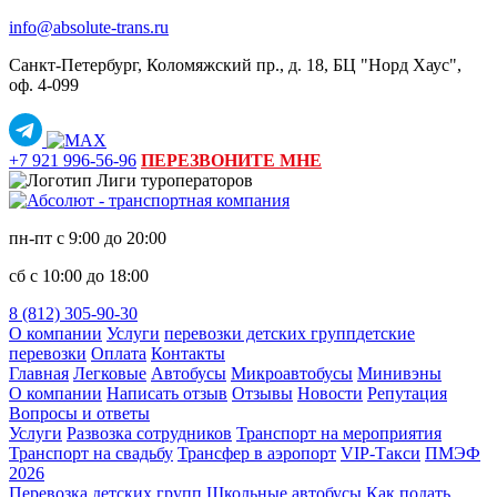
info@absolute-trans.ru
Санкт-Петербург, Коломяжский пр., д. 18, БЦ "Норд Хаус",
оф. 4‑099
+7 921 996-56-96
ПЕРЕЗВОНИТЕ МНЕ
пн-пт с 9:00 до 20:00
сб с 10:00 до 18:00
8 (812) 305-90-30
О компании
Услуги
перевозки детских групп
детские
перевозки
Оплата
Контакты
Главная
Легковые
Автобусы
Микроавтобусы
Минивэны
О компании
Написать отзыв
Отзывы
Новости
Репутация
Вопросы и ответы
Услуги
Развозка сотрудников
Транспорт на мероприятия
Транспорт на свадьбу
Трансфер в аэропорт
VIP-Такси
ПМЭФ
2026
Перевозка детских групп
Школьные автобусы
Как подать