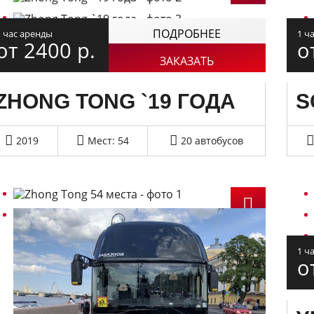
ПОДРОБНЕЕ
1 час аренды
1 ч
от 2400
р.
о
ЗАКАЗАТЬ
ZHONG TONG `19 ГОДА
S
2019
Мест: 54
20 автобусов
1 ч
о