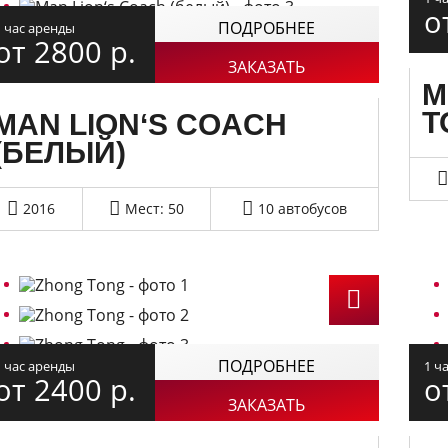
о
ПОДРОБНЕЕ
1 час аренды
от 2800
р.
ЗАКАЗАТЬ
M
T
MAN LION‘S COACH
(БЕЛЫЙ)
2016
Мест: 50
10 автобусов
ПОДРОБНЕЕ
1 час аренды
1 ч
от 2400
р.
о
ЗАКАЗАТЬ