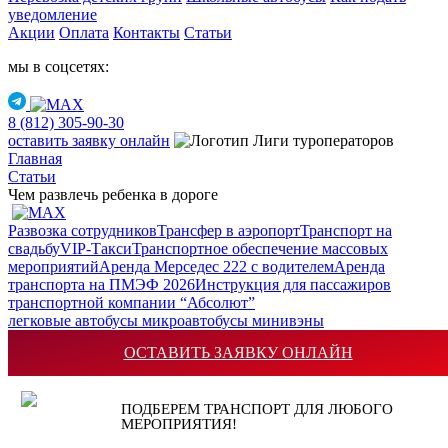
уведомление
Акции
Оплата
Контакты
Статьи
мы в соцсетях:
8 (812) 305-90-30
оставить заявку онлайн
Главная
Статьи
Чем развлечь ребенка в дороге
Развозка сотрудников
Трансфер в аэропорт
Транспорт на
свадьбу
VIP-Такси
Транспортное обеспечение массовых
мероприятий
Аренда Мерседес 222 с водителем
Аренда
транспорта на ПМЭФ 2026
Инструкция для пассажиров
транспортной компании “Абсолют”
легковые
автобусы
микроавтобусы
минивэны
ОСТАВИТЬ ЗАЯВКУ ОНЛАЙН
Мар
19
Чем развлечь ребенка в дороге
ПОДБЕРЕМ ТРАНСПОРТ ДЛЯ ЛЮБОГО
МЕРОПРИЯТИЯ!