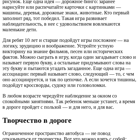
рисунок. Еще одна идея — дорожное бинго: заранее
нарисуйте или распечатайте карточки с картинками —
машины, деревья, дорожные знаки, животные. Кто первый
заполнит ряд, тот победил. Такая игра развивает
наблюдательность, в нее с удовольствием вовлекаются
маленькие дети.
Для ребят 10 лет и старше подойдут игры посложнее — на
логику, эрудицию и воображение. Устройте устную
викторину на знание фильмов, песен или исторических
фактов. Можно сыграть в игру, когда один загадывает слово и
называет первую букву, а остальные придумывают слова на
эту букву и пытаются угадать загаданное. Еще одна игра —
ассоциации: первый называет слово, следующий — то, с чем
оно ассоциируется, и так по цепочке. А если хочется тишины,
подойдут кроссворды, судоку или головоломки.
В любом возрасте чередуйте наблюдение за окном со
спокойными занятиями. Так ребенок меньше устанет, а время
в дороге пройдет с пользой — и для него, и для вас.
Творчество в дороге
Ограниченное пространство автобуса — не повод
отказываться от творчества. Вот что можно взять с собой: