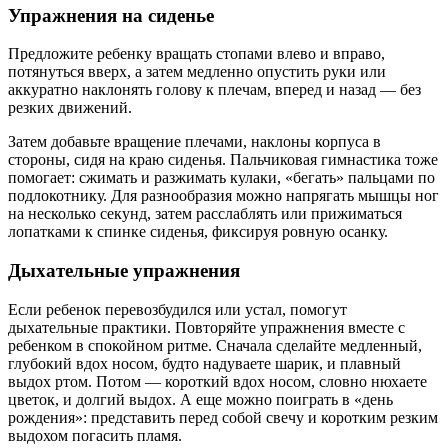
Упражнения на сиденье
Предложите ребенку вращать стопами влево и вправо,
потянуться вверх, а затем медленно опустить руки или
аккуратно наклонять голову к плечам, вперед и назад — без
резких движений.
Затем добавьте вращение плечами, наклоны корпуса в
стороны, сидя на краю сиденья. Пальчиковая гимнастика тоже
помогает: сжимать и разжимать кулаки, «бегать» пальцами по
подлокотнику. Для разнообразия можно напрягать мышцы ног
на несколько секунд, затем расслаблять или прижиматься
лопатками к спинке сиденья, фиксируя ровную осанку.
Дыхательные упражнения
Если ребенок перевозбудился или устал, помогут
дыхательные практики. Повторяйте упражнения вместе с
ребенком в спокойном ритме. Сначала сделайте медленный,
глубокий вдох носом, будто надуваете шарик, и плавный
выдох ртом. Потом — короткий вдох носом, словно нюхаете
цветок, и долгий выдох. А еще можно поиграть в «день
рождения»: представить перед собой свечу и коротким резким
выдохом погасить пламя.