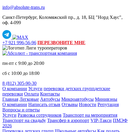
info@absolute-trans.ru
Санкт-Петербург, Коломяжский пр., д. 18, БЦ "Норд Хаус",
оф. 4‑099
+7 921 996-56-96
ПЕРЕЗВОНИТЕ МНЕ
пн-пт с 9:00 до 20:00
сб с 10:00 до 18:00
8 (812) 305-90-30
О компании
Услуги
перевозки детских групп
детские
перевозки
Оплата
Контакты
Главная
Легковые
Автобусы
Микроавтобусы
Минивэны
О компании
Написать отзыв
Отзывы
Новости
Репутация
Вопросы и ответы
Услуги
Развозка сотрудников
Транспорт на мероприятия
Транспорт на свадьбу
Трансфер в аэропорт
VIP-Такси
ПМЭФ
2026
Перевозка детских групп
Школьные автобусы
Как подать