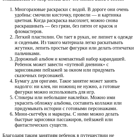
Многоразовые раскраски с водой. В дороге они очень
удобны: смочили кисточку, провели — и картинка
цветная. Когда раскраска высохнет, можно снова
раскрашивать — без грязи, без пятен от красок и
фломастеров.
Легкий пластилин. Он тает в руках, не липнет к одежде
и сиденьям. Из такого материала легко раскатывать
жгутики, лепить простые фигурки или делать отпечатки
пальчиками.
Дорожный альбом и компактный набор карандашей.
Ребенок может завести «путевой дневник» с
зарисовками пейзажей за окном или придумать
сказочных персонажей.
Бумагу для оригами. Такое занятие может занять
надолго: ни клея, ни ножниц не нужно, а готовые
фигурки можно использовать для игр.
Стикеры или небольшие наклейки. Можно ими
украсить обложку альбома, составить коллажи или
придумывать истории с готовыми персонажами.
Мини-скетчбук и маркеры. С ними можно делать
быстрые зарисовки пассажиров, пейзажей или
фантастических существ.
Благодаря таким занятиям ребенок в путешествии не